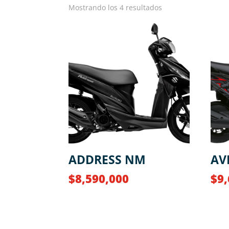
Mostrando los 4 resultados
ADDRESS NM
AV
$
8,590,000
$
9